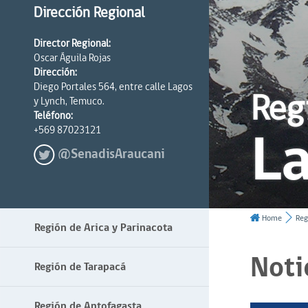
Dirección Regional
Director Regional:
Oscar Águila Rojas
Dirección:
Diego Portales 564, entre calle Lagos
Reg
y Lynch, Temuco.
Teléfono:
La
+569 87023121
@SenadisAraucani
Home
Reg
Región de Arica y Parinacota
Noti
Región de Tarapacá
Región de Antofagasta