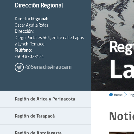
Dirección Regional
Director Regional:
Oscar Águila Rojas
Dirección:
Diego Portales 564, entre calle Lagos
Reg
y Lynch, Temuco.
Teléfono:
La
+569 87023121
@SenadisAraucani
Home
Reg
Región de Arica y Parinacota
Noti
Región de Tarapacá
Región de Antofagasta