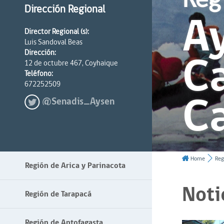
Dirección Regional
Ay
Director Regional (s):
Luis Sandoval Beas
Ca
Dirección:
12 de octubre 467, Coyhaique
Teléfono:
672252509
C
@Senadis_Aysen
Home
Reg
Región de Arica y Parinacota
Noti
Región de Tarapacá
Región de Antofagasta