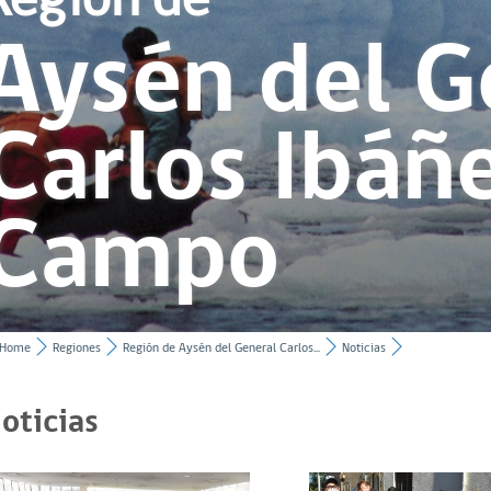
Aysén del G
Carlos Ibáñ
Campo
Home
Regiones
Región de Aysén del General Carlos...
Noticias
oticias