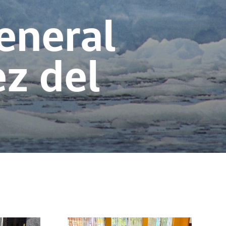
eneral
ez del