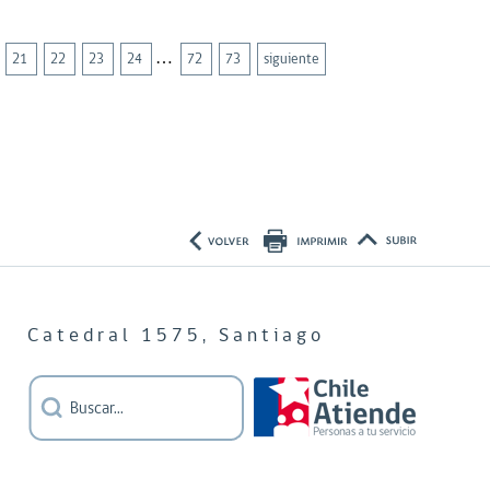
…
21
22
23
24
72
73
siguiente
Catedral 1575, Santiago