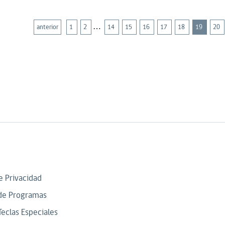
…
anterior
1
2
14
15
16
17
18
19
20
de Privacidad
de Programas
Teclas Especiales