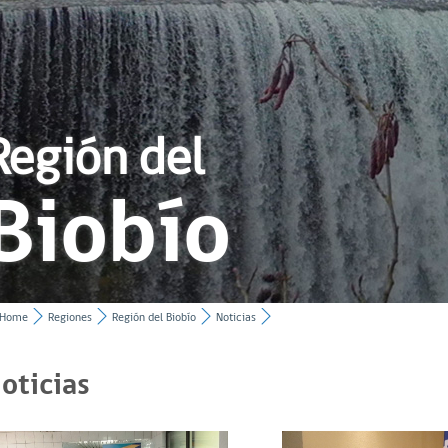
Región del
Biobío
Home
Regiones
Región del Biobío
Noticias
oticias