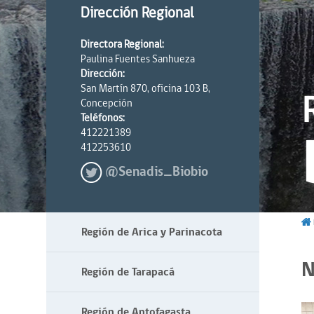
Dirección Regional
Directora Regional:
Paulina Fuentes Sanhueza
Dirección:
San Martín 870, oficina 103 B,
Concepción
Teléfonos:
412221389
412253610
@Senadis_Biobio
Región de Arica y Parinacota
N
Región de Tarapacá
Región de Antofagasta