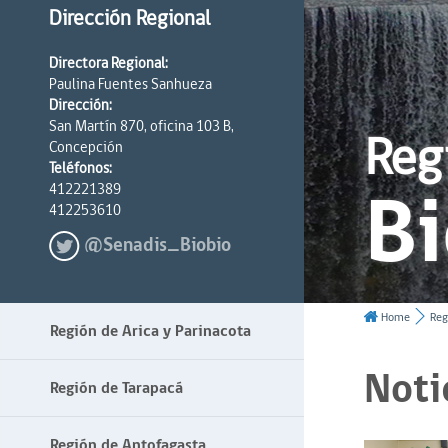
Dirección Regional
Directora Regional:
Paulina Fuentes Sanhueza
Dirección:
San Martín 870, oficina 103 B,
Reg
Concepción
Teléfonos:
Bi
412221389
412253610
@Senadis_Biobio
Home
Reg
Región de Arica y Parinacota
Noti
Región de Tarapacá
Región de Antofagasta