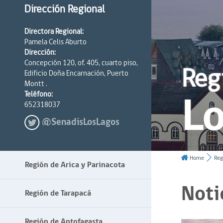
Dirección Regional
Directora Regional:
Pamela Celis Aburto
Dirección:
Concepción 120, of. 405, cuarto piso,
Reg
Edificio Doña Encarnación, Puerto
Montt .
Lo
Teléfono:
652318037
@SenadisLosLagos
Home
Reg
Región de Arica y Parinacota
Noti
Región de Tarapacá
Región de Antofagasta