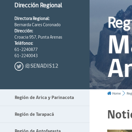
Dirección Regional
Reg
Directora Regional:
Bernarda Cares Coronado
Ma
Dirección:
Croacia 957, Punta Arenas
Teléfonos:
61-2240877
An
61-2240043
@SENADIS12
Home
Reg
Región de Arica y Parinacota
Noti
Región de Tarapacá
Región de Antofagasta