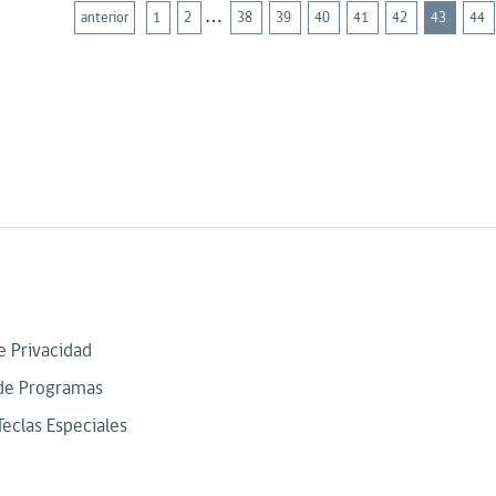
…
anterior
1
2
38
39
40
41
42
43
44
de Privacidad
de Programas
Teclas Especiales