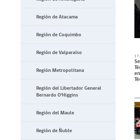
Región de Atacama
Región de Coquimbo
Región de Valparaíso
17
Se
Té
Región Metropolitana
en
Té
Región del Libertador General
Bernardo O'Higgins
Región del Maule
Región de Ñuble