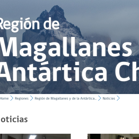
Región de
Magallanes 
Antártica C
Home
Regiones
Región de Magallanes y de la Antártica...
Noticias
oticias