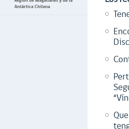
Región de Magallanes y de la
Antártica Chilena
Ten
Enco
Dis
Cont
Pert
Seg
“Vín
Que
ten