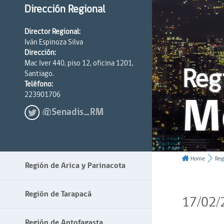
Dirección Regional
Director Regional:
Iván Espinoza Silva
Dirección:
Mac Iver 440, piso 12, oficina 1201,
Reg
Santiago.
Teléfono:
M
223901706
@Senadis_RM
Home
Reg
Región de Arica y Parinacota
Región de Tarapacá
17/02/
Región de Antofagasta