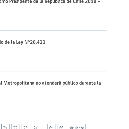
mo Presidente de la República de Chile 2018 -
o de la Ley N°20.422
l Metropolitana no atenderá público durante la
…
21
22
23
24
65
66
siguiente