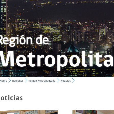
Región de
Metropolit
Home
Regiones
Región Metropolitana
Noticias
oticias