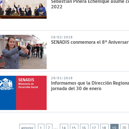
Sebastián Piñera Echenique asume co
2022
10/02/2018
SENADIS conmemora el 8° Aniversari
29/01/2018
Informamos que la Dirección Regiona
jornada del 30 de enero
…
anterior
1
2
14
15
16
17
18
19
20