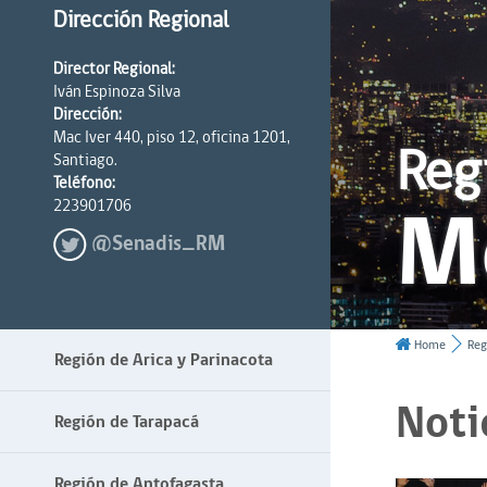
Dirección Regional
Director Regional:
Iván Espinoza Silva
Dirección:
Mac Iver 440, piso 12, oficina 1201,
Reg
Santiago.
Teléfono:
M
223901706
@Senadis_RM
Home
Reg
Región de Arica y Parinacota
Noti
Región de Tarapacá
Región de Antofagasta