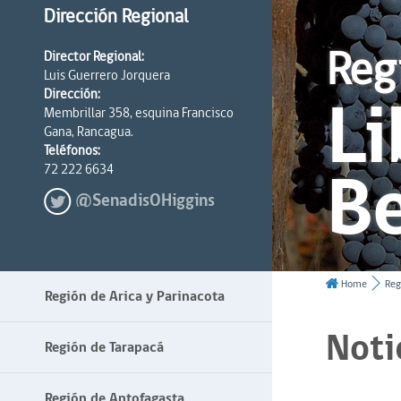
Dirección Regional
Reg
Director Regional:
Luis Guerrero Jorquera
Li
Dirección:
Membrillar 358, esquina Francisco
Gana, Rancagua.
Teléfonos:
Be
72 222 6634
@SenadisOHiggins
Home
Reg
Región de Arica y Parinacota
Noti
Región de Tarapacá
Región de Antofagasta