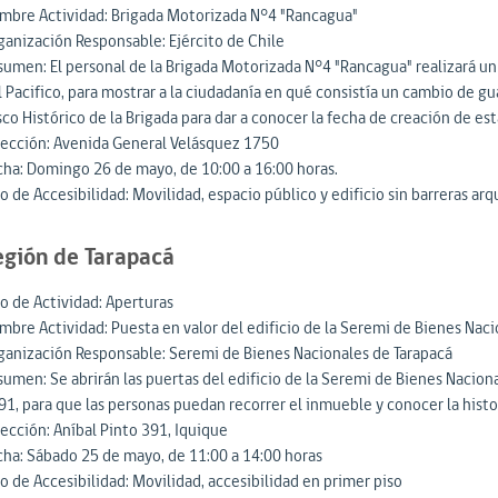
mbre Actividad: Brigada Motorizada N°4 "Rancagua"
ganización Responsable: Ejército de Chile
sumen: El personal de la Brigada Motorizada N°4 "Rancagua" realizará un
l Pacifico, para mostrar a la ciudadanía en qué consistía un cambio de g
sco Histórico de la Brigada para dar a conocer la fecha de creación de e
rección: Avenida General Velásquez 1750
cha: Domingo 26 de mayo, de 10:00 a 16:00 horas.
o de Accesibilidad: Movilidad, espacio público y edificio sin barreras ar
egión de Tarapacá
po de Actividad: Aperturas
mbre Actividad: Puesta en valor del edificio de la Seremi de Bienes Naci
ganización Responsable: Seremi de Bienes Nacionales de Tarapacá
sumen: Se abrirán las puertas del edificio de la Seremi de Bienes Nacio
1, para que las personas puedan recorrer el inmueble y conocer la histor
rección: Aníbal Pinto 391, Iquique
cha: Sábado 25 de mayo, de 11:00 a 14:00 horas
o de Accesibilidad: Movilidad, accesibilidad en primer piso