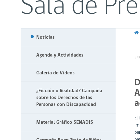
Sala de Pr
Noticias
Agenda y Actividades
24
Galería de Videos
D
A
¿Ficción o Realidad? Campaña
sobre los Derechos de las
a
Personas con Discapacidad
El 
Material Gráfico SENADIS
im
pa
pa