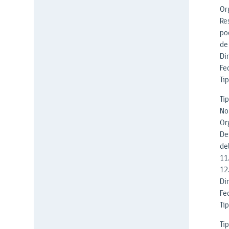
Or
Re
po
de 
Di
Fe
Ti
Ti
No
Or
De
del
11
12.
Di
Fe
Tip
Ti