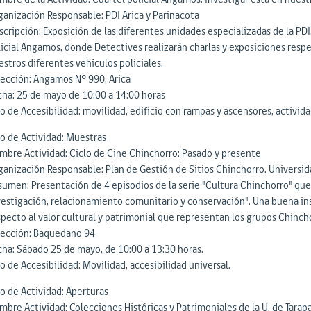
ganización Responsable: PDI Arica y Parinacota
cripción: Exposición de las diferentes unidades especializadas de la PDI.
licial Angamos, donde Detectives realizarán charlas y exposiciones respe
estros diferentes vehículos policiales.
rección: Angamos Nº 990, Arica
cha: 25 de mayo de 10:00 a 14:00 horas
o de Accesibilidad: movilidad, edificio con rampas y ascensores, activid
po de Actividad: Muestras
mbre Actividad: Ciclo de Cine Chinchorro: Pasado y presente
ganización Responsable: Plan de Gestión de Sitios Chinchorro. Universid
sumen: Presentación de 4 episodios de la serie "Cultura Chinchorro" qu
vestigación, relacionamiento comunitario y conservación". Una buena inst
specto al valor cultural y patrimonial que representan los grupos Chincho
rección: Baquedano 94
cha: Sábado 25 de mayo, de 10:00 a 13:30 horas.
o de Accesibilidad: Movilidad, accesibilidad universal.
po de Actividad: Aperturas
mbre Actividad: Colecciones Históricas y Patrimoniales de la U. de Tarapa