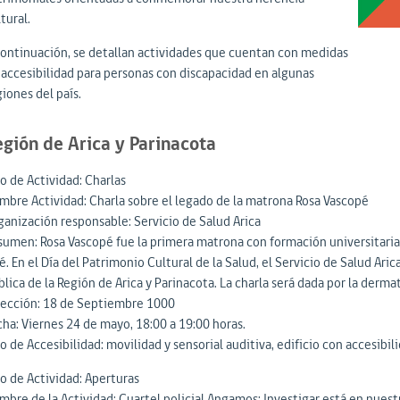
tural.
continuación, se detallan actividades que cuentan con medidas
 accesibilidad para personas con discapacidad en algunas
iones del país.
egión de Arica y Parinacota
o de Actividad: Charlas
mbre Actividad: Charla sobre el legado de la matrona Rosa Vascopé
ganización responsable: Servicio de Salud Arica
sumen: Rosa Vascopé fue la primera matrona con formación universitaria qu
. En el Día del Patrimonio Cultural de la Salud, el Servicio de Salud Ari
lica de la Región de Arica y Parinacota. La charla será dada por la derma
rección: 18 de Septiembre 1000
cha: Viernes 24 de mayo, 18:00 a 19:00 horas.
o de Accesibilidad: movilidad y sensorial auditiva, edificio con accesibi
po de Actividad: Aperturas
mbre de la Actividad: Cuartel policial Angamos: Investigar está en nues