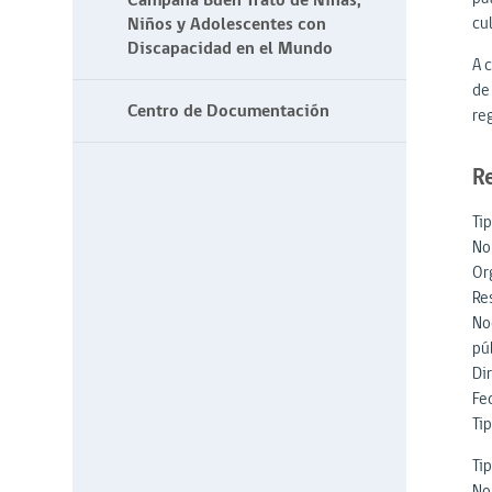
Campaña Buen Trato de Niñas,
Niños y Adolescentes con
cul
Discapacidad en el Mundo
A 
de
Centro de Documentación
reg
R
Tip
No
Or
Re
Noé
púb
Di
Fe
Tip
Ti
No