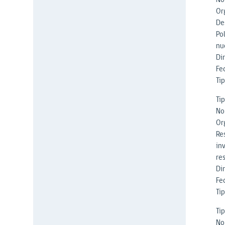
Or
Des
Po
nu
Di
Fe
Tip
Ti
No
Or
Re
in
re
Di
Fe
Tip
Ti
No