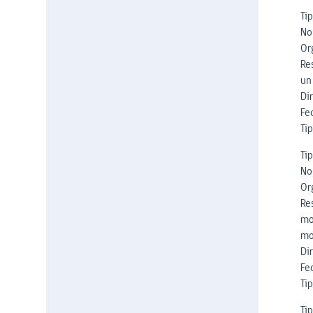
Ti
No
Or
Re
un
Di
Fe
Tip
Ti
No
Or
Re
mo
mo
Di
Fe
Tip
Ti