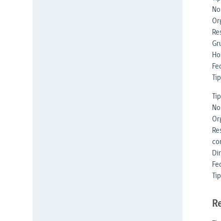
No
Or
Re
Gr
Ho
Fe
Tip
Ti
No
Or
Res
con
Di
Fe
Tip
R