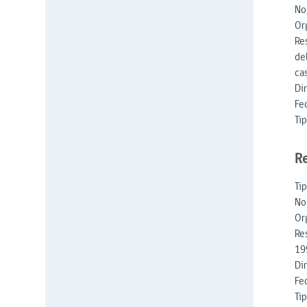
No
Or
Re
de
ca
Di
Fe
Tip
R
Ti
No
Or
Re
199
Di
Fe
Tip