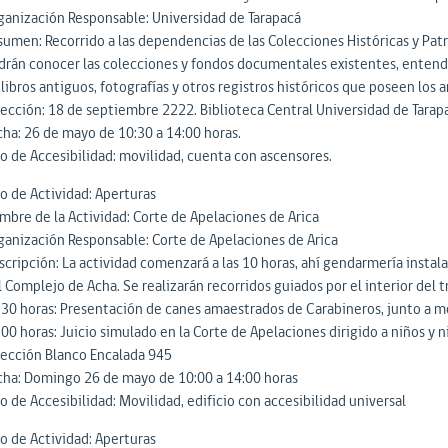
ganización Responsable: Universidad de Tarapacá
sumen: Recorrido a las dependencias de las Colecciones Históricas y Patr
drán conocer las colecciones y fondos documentales existentes, entender
libros antiguos, fotografías y otros registros históricos que poseen los a
rección: 18 de septiembre 2222. Biblioteca Central Universidad de Tara
cha: 26 de mayo de 10:30 a 14:00 horas.
po de Accesibilidad: movilidad, cuenta con ascensores.
po de Actividad: Aperturas
mbre de la Actividad: Corte de Apelaciones de Arica
ganización Responsable: Corte de Apelaciones de Arica
scripción: La actividad comenzará a las 10 horas, ahí gendarmería instal
 Complejo de Acha. Se realizarán recorridos guiados por el interior del t
.30 horas: Presentación de canes amaestrados de Carabineros, junto a mot
00 horas: Juicio simulado en la Corte de Apelaciones dirigido a niños y n
rección Blanco Encalada 945
cha: Domingo 26 de mayo de 10:00 a 14:00 horas
o de Accesibilidad: Movilidad, edificio con accesibilidad universal
po de Actividad: Aperturas