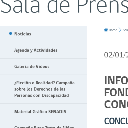
Sala de Pren
Home
Sal
Noticias
Agenda y Actividades
02/01/
Galería de Videos
INF
¿Ficción o Realidad? Campaña
FON
sobre los Derechos de las
Personas con Discapacidad
CON
Material Gráfico SENADIS
CONC