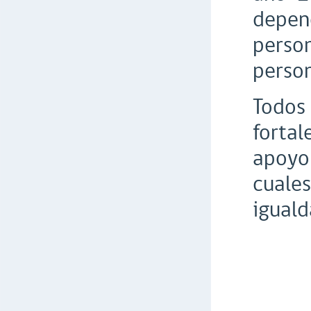
depen
perso
person
Todos 
forta
apoyo
cuales
iguald