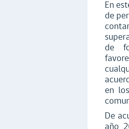
En est
de per
conta
supera
de fo
favor
cualqu
acuerd
en lo
comun
De acu
año 2