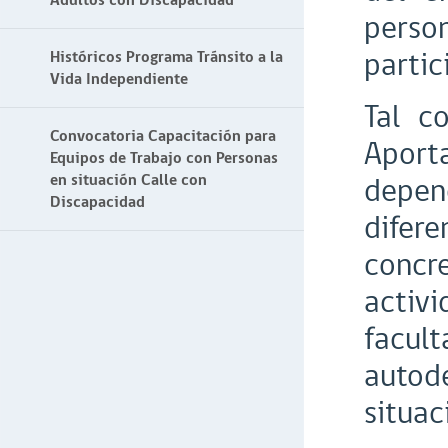
Adultos con Discapacidad
person
partic
Históricos Programa Tránsito a la
Vida Independiente
Tal c
Convocatoria Capacitación para
Aport
Equipos de Trabajo con Personas
en situación Calle con
depe
Discapacidad
difer
concre
activi
facu
autode
situac