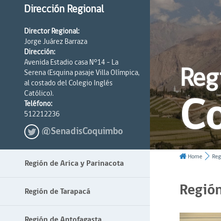
Dirección Regional
Director Regional:
Jorge Juárez Barraza
Dirección:
Avenida Estadio casa N°14 - La
Reg
Serena (Esquina pasaje Villa Olímpica,
al costado del Colegio Inglés
C
Católico).
Teléfono:
512212236
@SenadisCoquimbo
Home
Reg
Región de Arica y Parinacota
Regió
Región de Tarapacá
Región de Antofagasta