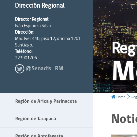
Dirección Regional
Director Regional:
Iván Espinoza Silva
Dirección:
Mac Iver 440, piso 12, oficina 1201,
Reg
Santiago.
Teléfono:
M
223901706
@Senadis_RM
Home
Reg
Región de Arica y Parinacota
Noti
Región de Tarapacá
Región de Antofagasta