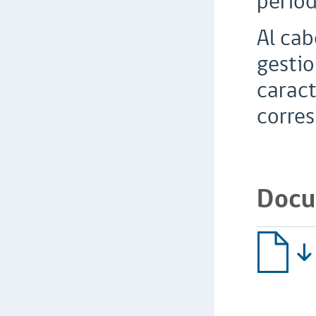
períod
Al cab
gestio
caract
corre
Docu