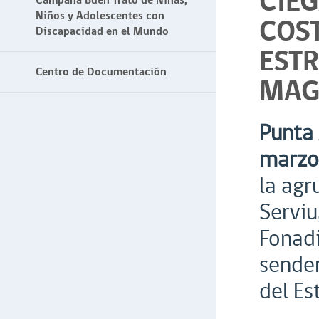
CIEG
Campaña Buen Trato de Niñas,
Niños y Adolescentes con
COS
Discapacidad en el Mundo
EST
Centro de Documentación
MAG
Punta 
marzo
la agr
Serviu
Fonadi
sender
del Es