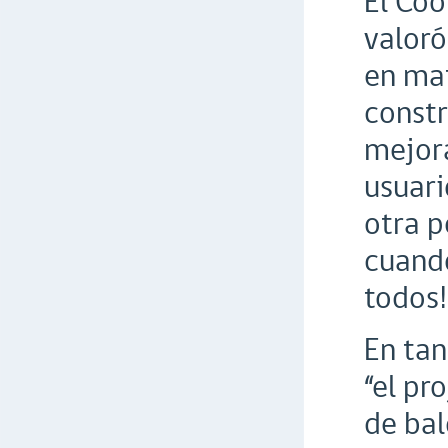
El Coo
valoró
en mat
constr
mejora
usuari
otra p
cuando
todos!
En tan
“el pr
de bal