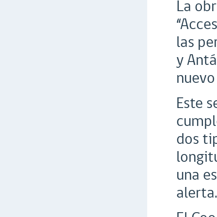
La obr
“Acces
las pe
y Antá
nuevo 
Este s
cumple
dos ti
longit
una es
alerta