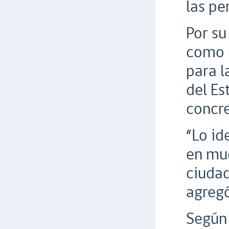
las pe
Por su
como u
para l
del Es
concre
“Lo id
en muc
ciudad
agregó
Según 