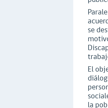
Parale
acuerd
se des
motivo
Discap
trabaj
El obj
diálog
person
social
la pob