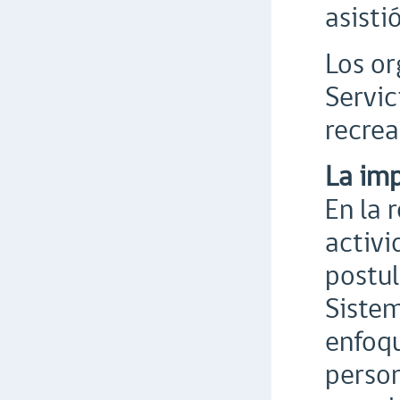
asisti
Los or
Servic
recrea
La imp
En la 
activi
postul
Sistem
enfoqu
person