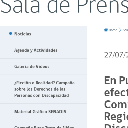
Sala de Pren
Home
Sal
Noticias
Agenda y Actividades
27/07/
Galería de Videos
En P
¿Ficción o Realidad? Campaña
efec
sobre los Derechos de las
Personas con Discapacidad
Comi
Regi
Material Gráfico SENADIS