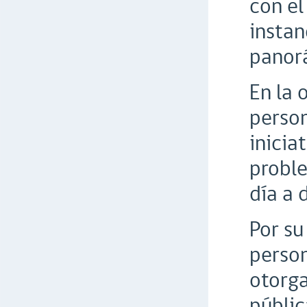
con el
instan
panorá
En la 
person
inicia
proble
día a d
Por su
person
otorga
públic