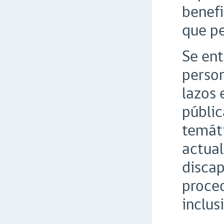
benefi
que pe
Se ent
person
lazos 
públic
temáti
actual
discap
proced
inclus