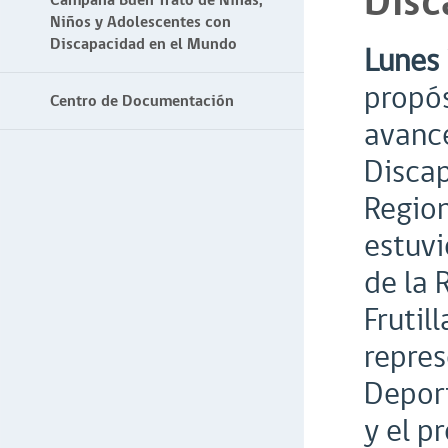
Disc
Campaña Buen Trato de Niñas,
Niños y Adolescentes con
Discapacidad en el Mundo
Lunes 
propós
Centro de Documentación
avance
Discap
Region
estuvi
de la 
Frutil
repres
Deport
y el p