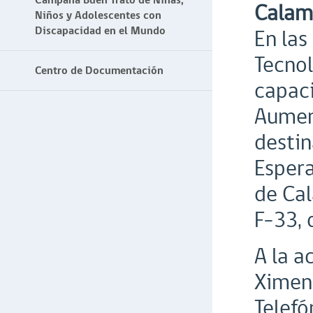
Campaña Buen Trato de Niñas,
Calama
Niños y Adolescentes con
Discapacidad en el Mundo
En las
Tecnol
Centro de Documentación
capaci
Aument
destin
Espera
de Cal
F-33, 
A la a
Ximena
Telefó