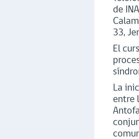
de INA
Calama
33, Je
El cur
proces
síndro
La ini
entre 
Antofa
conjun
comun