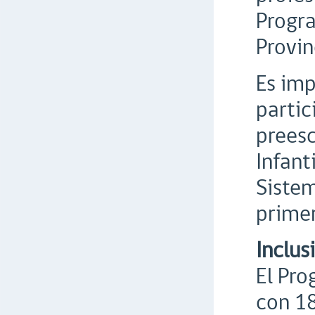
Progra
Provin
Es imp
partic
preesc
Infant
Sistem
primer
Inclus
El Pro
con 18