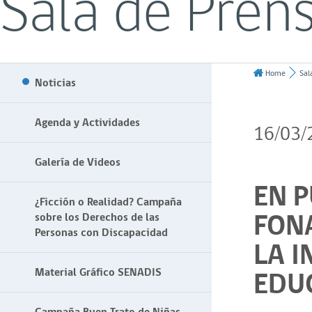
Sala de Pren
Home
Sal
Noticias
Agenda y Actividades
16/03/
Galería de Videos
EN 
¿Ficción o Realidad? Campaña
FON
sobre los Derechos de las
Personas con Discapacidad
LA I
EDU
Material Gráfico SENADIS