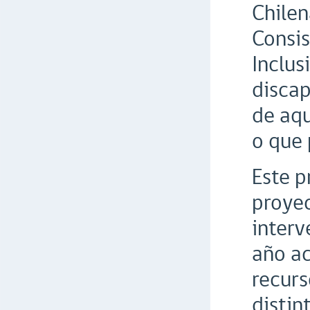
Chilen
Consis
Inclus
discap
de aqu
o que 
Este p
proyec
interv
año ac
recurs
distin