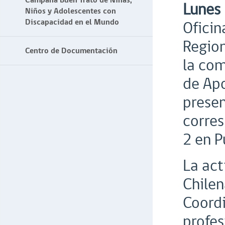
Campaña Buen Trato de Niñas,
Lunes
Niños y Adolescentes con
Discapacidad en el Mundo
Oficin
Region
Centro de Documentación
la com
de Apo
presen
corres
2 en P
La act
Chilen
Coordi
profes