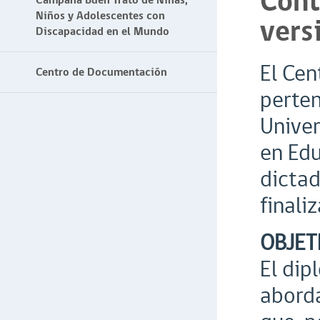
Cont
Campaña Buen Trato de Niñas,
Niños y Adolescentes con
vers
Discapacidad en el Mundo
El Cen
Centro de Documentación
perten
Univer
en Edu
dictad
finali
OBJET
El dip
aborda