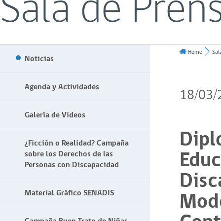
Sala de Pren
Home
Sal
Noticias
Agenda y Actividades
18/03/
Galería de Videos
Dipl
¿Ficción o Realidad? Campaña
Educ
sobre los Derechos de las
Personas con Discapacidad
Disc
Mode
Material Gráfico SENADIS