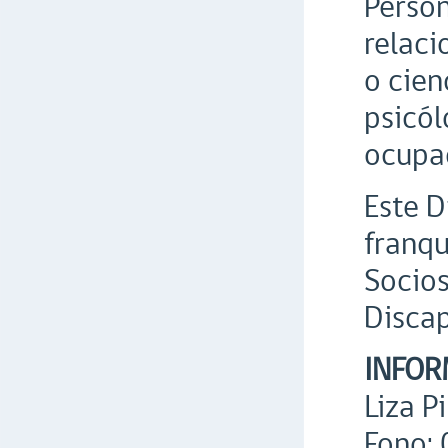
Person
relaci
o cien
psicól
ocupac
Este D
franqu
Socio
Disca
INFOR
Liza P
Fono: