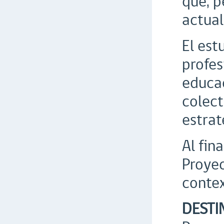
que, p
actual
El est
profes
educac
colect
estrat
Al fin
Proyec
contex
DESTI