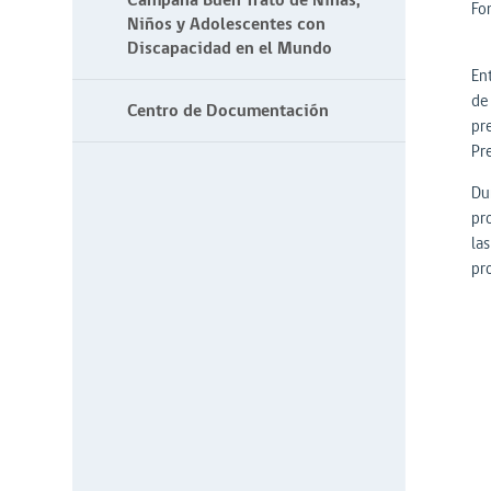
Campaña Buen Trato de Niñas,
Fo
Niños y Adolescentes con
Discapacidad en el Mundo
En
de
Centro de Documentación
pr
Pr
Du
pr
las
pr