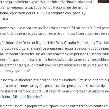
croemprendimiento, gracias a una iniciativa financiada por el
bierno Regional, a través del Fondo Nacional de Desarrollo
gional, ejecutada por el FOSIS, en conjunto con Fonadis y
nama.
 proyecto que cuenta con un financiamiento de 74 millones 910 mil pesos p
rtes 1 de diciembre, y junto con esto se comenzará con el proceso de ins
gún informó el Director Regional del Fosis, Claudio Montecinos “Esta inic
sis, busca incorporar a nuestros programas regulares a dos grupos de pe
la Presidenta Bachelet, los adultos mayores y las personas discapacitadas
desafío, que permitirá articular los esfuerzos de varios servicios público
abajaremos para que los resultados de esta iniciativa sean un real aport
seninos y ayseninas”.
 respecto, la Directora Regional de Fonadis, Bárbara Díaz, señaló sobre e
portante para nuestra región, por cuanto las personas en situación de d
frentarse al mercado laboral. Esta iniciativa se enmarca en el Sistema d
esidenta Michelle Bachelet”.
nalmente, sobre la propuesta y el apoyo que se entregará a los adultos m