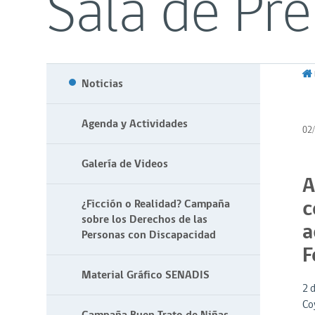
Sala de Pr
Noticias
Agenda y Actividades
02
Galería de Videos
A
c
¿Ficción o Realidad? Campaña
sobre los Derechos de las
a
Personas con Discapacidad
F
Material Gráfico SENADIS
2 
Co