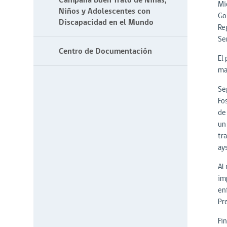
Campaña Buen Trato de Niñas,
Mi
Niños y Adolescentes con
Go
Discapacidad en el Mundo
Re
Se
Centro de Documentación
El
ma
Se
Fo
de 
un 
tr
ay
Al
im
en
Pr
Fi