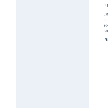
El
Es
de 
ad
ca
FU