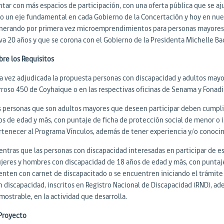
ntar con más espacios de participación, con una oferta pública que se aj
do un eje fundamental en cada Gobierno de la Concertación y hoy en nues
nerando por primera vez microemprendimientos para personas mayores d
eva 20 años y que se corona con el Gobierno de la Presidenta Michelle B
bre los Requisitos
a vez adjudicada la propuesta personas con discapacidad y adultos mayore
rroso 450 de Coyhaique o en las respectivas oficinas de Senama y Fonadis,
s personas que son adultos mayores que deseen participar deben cumplir
os de edad y más, con puntaje de ficha de protección social de menor o 
rtenecer al Programa Vínculos, además de tener experiencia y/o conocimi
entras que las personas con discapacidad interesadas en participar de es
jeres y hombres con discapacidad de 18 años de edad y más, con puntaje 
enten con carnet de discapacitado o se encuentren iniciando el trámite 
n discapacidad, inscritos en Registro Nacional de Discapacidad (RND), 
mostrable, en la actividad que desarrolla.
 Proyecto