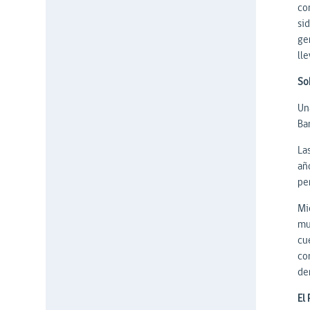
co
si
ge
ll
So
Un
Ba
La
añ
pe
Mi
mu
cu
co
de
El