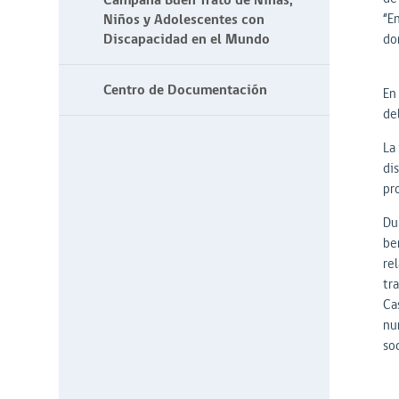
Campaña Buen Trato de Niñas,
Niños y Adolescentes con
“E
Discapacidad en el Mundo
do
Centro de Documentación
En
de
La 
di
pr
Du
ben
re
tra
Cas
nu
soc