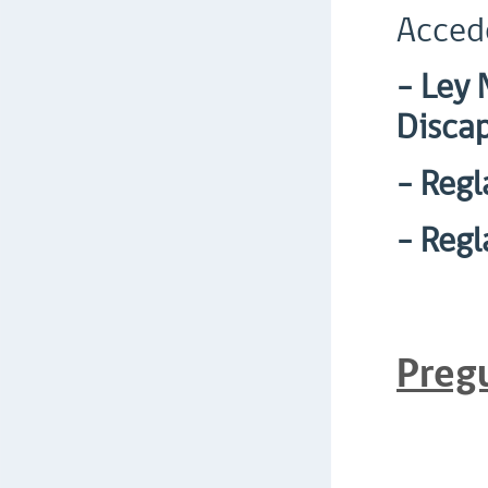
Accede
- Ley 
Disca
- Regl
- Reg
Pregu