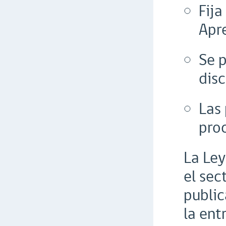
Fija
Apr
Se 
dis
Las
proc
La Ley
el sec
public
la ent