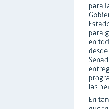
para l
Gobie
Estado
para g
en tod
desde 
Senadi
entreg
progr
las pe
En tan
que “n