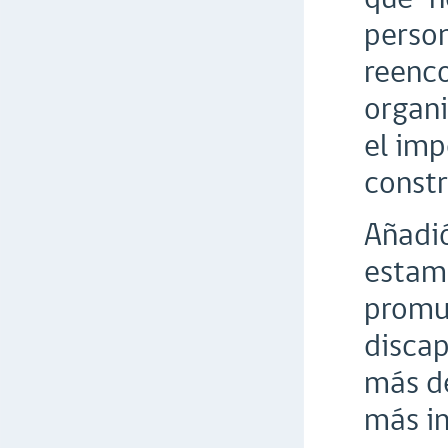
person
reenco
organi
el imp
constr
Añadió
estamo
promue
discap
más d
más in