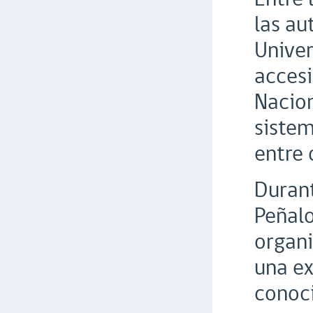
las au
Univer
accesi
Nacion
sistem
entre 
Durant
Peñalo
organi
una ex
conoci