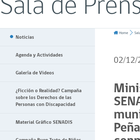
Sala de Pren
Home
Sal
Noticias
Agenda y Actividades
02/12/
Galería de Videos
Mini
¿Ficción o Realidad? Campaña
SENA
sobre los Derechos de las
Personas con Discapacidad
muni
Peña
Material Gráfico SENADIS