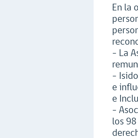
En la 
person
person
recono
- La A
remun
- Isid
e infl
e Incl
- Asoc
los 98
derech