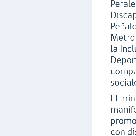
Perale
Discap
Peñalo
Metrop
la Inc
Deport
compa
social
El min
manif
promov
con d