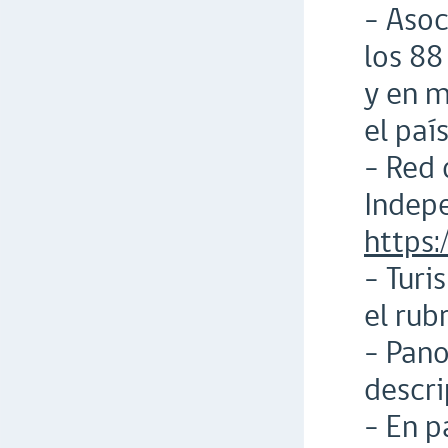
- Asoc
los 88
y en m
el país
- Red
Indepe
https
- Turi
el rub
- Pan
descri
- En p