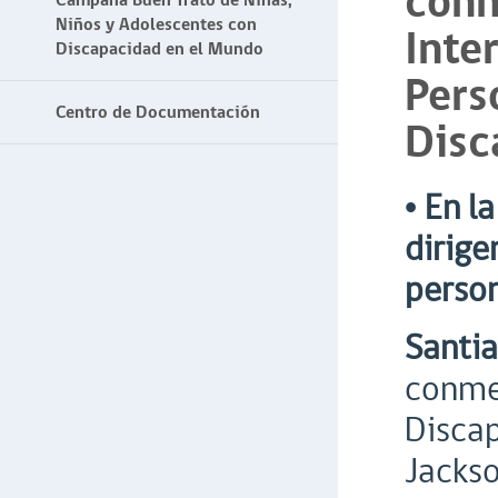
con
Campaña Buen Trato de Niñas,
Niños y Adolescentes con
Inte
Discapacidad en el Mundo
Pers
Centro de Documentación
Disc
• En l
dirige
person
Santia
conmem
Discap
Jackso