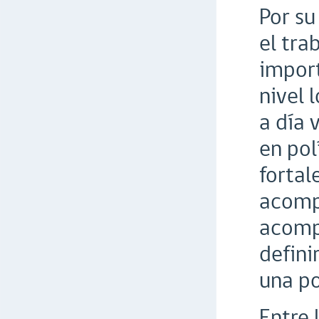
Por su
el tra
import
nivel 
a día 
en pol
fortal
acomp
acompa
defini
una po
Entre 