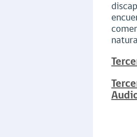
discap
encuen
comerc
natura
Terce
Terce
Audi