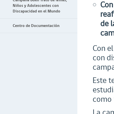
Campaña Buen Trato de Niñas,
Con 
Niños y Adolescentes con
Discapacidad en el Mundo
rea
de l
Centro de Documentación
cam
Con el
con di
campañ
Este t
estudi
como i
La cam