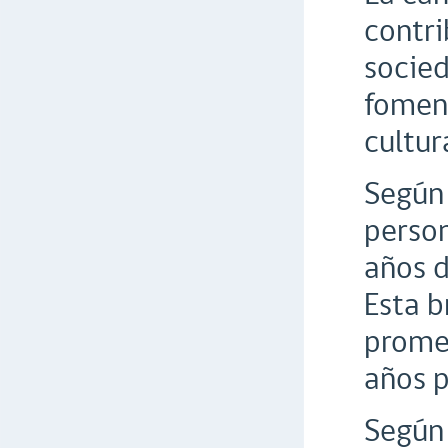
contri
socied
foment
cultura
Según 
person
años d
Esta b
promed
años p
Según 