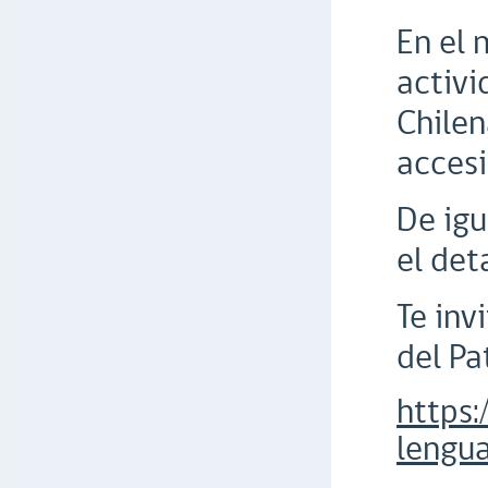
En el 
activi
Chilen
accesi
De igu
el det
Te inv
del Pa
https:
lengu