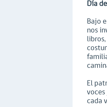
Día de
Bajo 
nos in
libros
costum
famili
camin
El pat
voces 
cada 