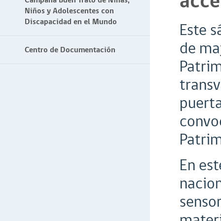
acce
Campaña Buen Trato de Niñas,
Niños y Adolescentes con
Discapacidad en el Mundo
Este 
de may
Centro de Documentación
Patrim
transv
puerta
convo
Patrim
En est
nacion
sensor
materi