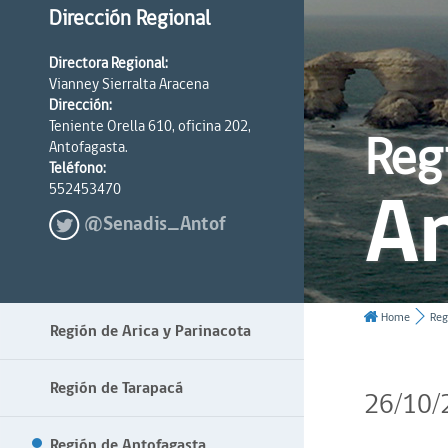
Dirección Regional
Directora Regional:
Vianney Sierralta Aracena
Dirección:
Teniente Orella 610, oficina 202,
Reg
Antofagasta.
Teléfono:
A
552453470
@Senadis_Antof
Home
Reg
Región de Arica y Parinacota
Región de Tarapacá
26/10/
Región de Antofagasta