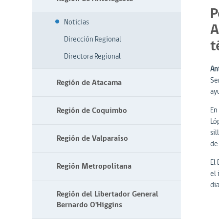
P
Noticias
A
Dirección Regional
t
Directora Regional
An
Se
Región de Atacama
ay
Región de Coquimbo
En
Ló
si
Región de Valparaíso
de 
El
Región Metropolitana
el
dia
Región del Libertador General
Bernardo O'Higgins