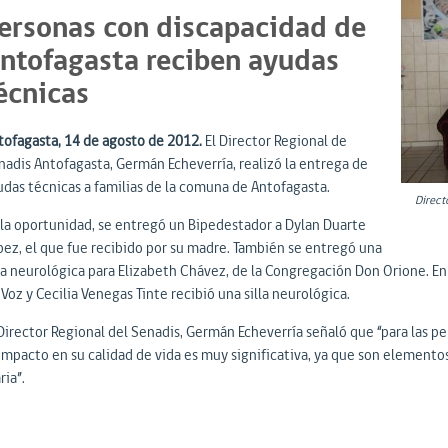
ersonas con discapacidad de
ntofagasta reciben ayudas
écnicas
tofagasta, 14 de agosto de 2012.
El Director Regional de
nadis Antofagasta, Germán Echeverría, realizó la entrega de
udas técnicas a familias de la comuna de Antofagasta.
Direct
 la oportunidad, se entregó un Bipedestador a Dylan Duarte
pez, el que fue recibido por su madre. También se entregó una
lla neurológica para Elizabeth Chávez, de la Congregación Don Orione. E
Voz y Cecilia Venegas Tinte recibió una silla neurológica.
 Director Regional del Senadis, Germán Echeverría señaló que “para las p
 impacto en su calidad de vida es muy significativa, ya que son element
ria”.