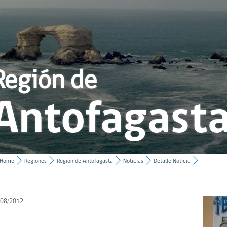
Región de
Antofagast
Home
Regiones
Región de Antofagasta
Noticias
Detalle Noticia
/08/2012