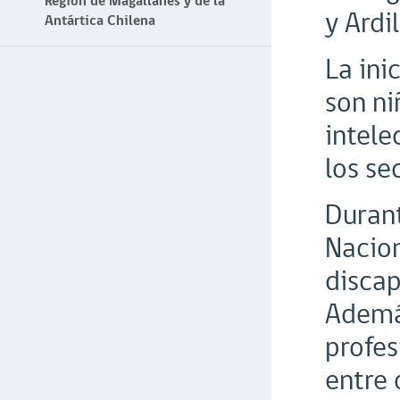
Región de Magallanes y de la
y Ardil
Antártica Chilena
La ini
son ni
intele
los se
Durant
Nacion
discap
Además
profes
entre 