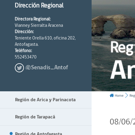
Dirección Regional
Directora Regional:
Vianney Sierralta Aracena
Dirección:
Teniente Orella 610, oficina 202,
Reg
Antofagasta.
Teléfono:
A
552453470
@Senadis_Antof
Home
Reg
Región de Arica y Parinacota
Región de Tarapacá
08/06/
Región de Antofagasta