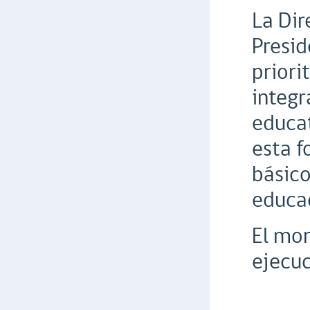
La Dir
Presid
priori
integr
educat
esta f
básico
educac
El mon
ejecuc