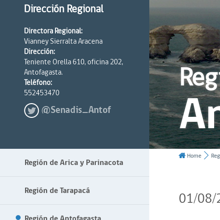
Dirección Regional
Directora Regional:
Vianney Sierralta Aracena
Dirección:
Teniente Orella 610, oficina 202,
Reg
Antofagasta.
Teléfono:
A
552453470
@Senadis_Antof
Home
Reg
Región de Arica y Parinacota
Región de Tarapacá
01/08/
Región de Antofagasta