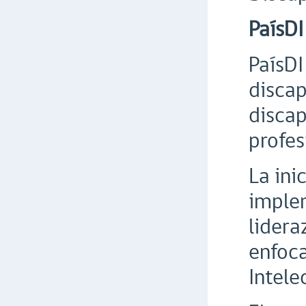
PaísDI
PaísDI
discap
discap
profes
La ini
implem
lidera
enfoca
Intele