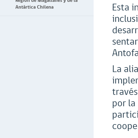
Región de Magallanes y de la
Esta i
Antártica Chilena
inclus
desarr
sentar
Antofa
La ali
implem
través
por la
partic
coope