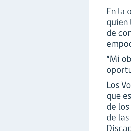
En la 
quien 
de con
empode
“Mi ob
oportu
Los Vo
que es
de los
de las
Discap