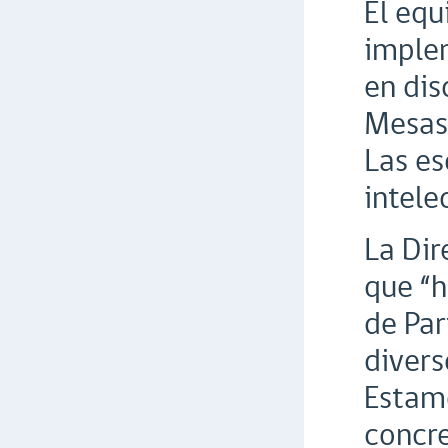
El equ
implem
en dis
Mesas 
Las e
intele
La Dir
que “h
de Par
divers
Estamo
concre