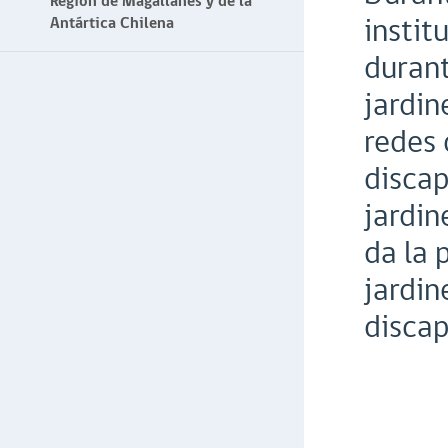
Región de Magallanes y de la
instit
Antártica Chilena
durant
jardin
redes 
discap
jardin
da la 
jardin
discap