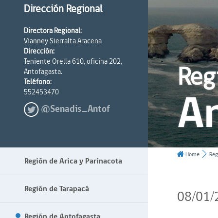
Dirección Regional
Directora Regional:
Vianney Sierralta Aracena
Dirección:
Teniente Orella 610, oficina 202,
Reg
Antofagasta.
Teléfono:
A
552453470
@Senadis_Antof
Home
Reg
Región de Arica y Parinacota
Región de Tarapacá
08/01/
Región de Antofagasta