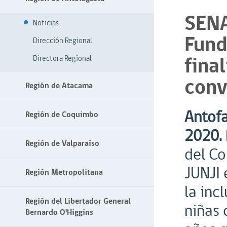
SENA
Noticias
Fund
Dirección Regional
fina
Directora Regional
conv
Región de Atacama
Antofa
Región de Coquimbo
2020.
Región de Valparaíso
del C
JUNJI 
Región Metropolitana
la inc
Región del Libertador General
niñas 
Bernardo O'Higgins