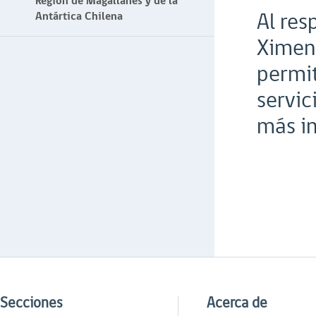
Región de Magallanes y de la
Al res
Antártica Chilena
Ximena
permit
servic
más in
Secciones
Acerca de