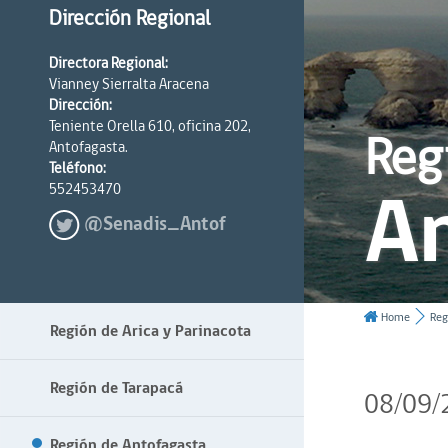
Dirección Regional
Directora Regional:
Vianney Sierralta Aracena
Dirección:
Teniente Orella 610, oficina 202,
Reg
Antofagasta.
Teléfono:
A
552453470
@Senadis_Antof
Home
Reg
Región de Arica y Parinacota
Región de Tarapacá
08/09/
Región de Antofagasta