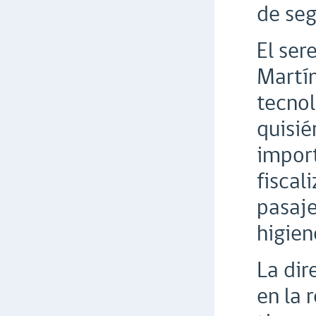
de seg
El ser
Martí
tecnol
quisié
import
fiscal
pasaje
higien
La dir
en la 