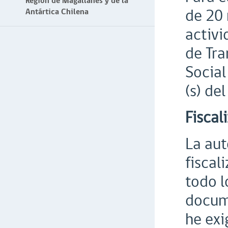
Región de Magallanes y de la
de 20 
Antártica Chilena
activi
de Tra
Social
(s) de
Fiscal
La aut
fiscal
todo l
docume
he exi