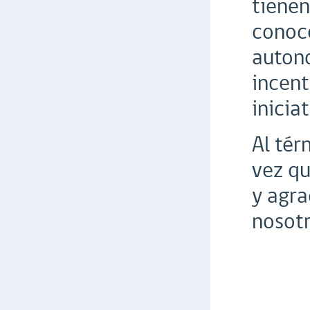
tienen
conoce
autono
incent
iniciat
Al tér
vez q
y agr
nosotr