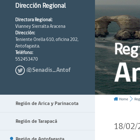
Dirección Regional
Directora Regional:
Vianney Sierralta Aracena
Dirección:
Teniente Orella 610, oficina 202,
Reg
Antofagasta.
Teléfono:
A
552453470
@Senadis_Antof
Home
Reg
Región de Arica y Parinacota
Región de Tarapacá
18/02/
Región de Antofagasta