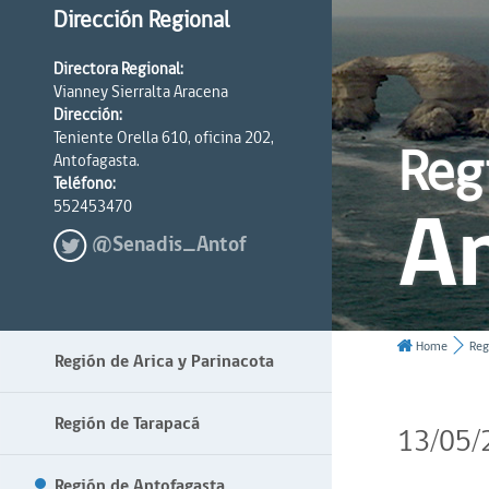
Dirección Regional
Directora Regional:
Vianney Sierralta Aracena
Dirección:
Teniente Orella 610, oficina 202,
Reg
Antofagasta.
Teléfono:
A
552453470
@Senadis_Antof
Home
Reg
Región de Arica y Parinacota
Región de Tarapacá
13/05/
Región de Antofagasta