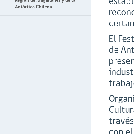
establ
Región de Magallanes y de la
Antártica Chilena
recono
certam
El Fes
de Ant
presen
indust
trabaj
Organi
Cultur
través
con el