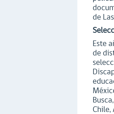
docume
de Las
Selecc
Este a
de dis
selecc
Discap
educac
México
Busca,
Chile,