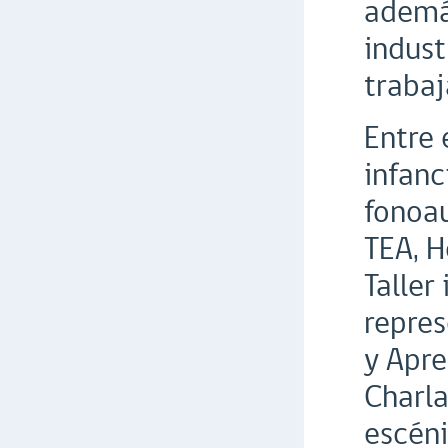
además
indust
trabaj
Entre 
infanc
fonoa
TEA, H
Taller
repres
y Apre
Charla
escéni