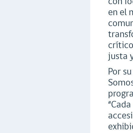
con fo
en el 
comuni
trans
crític
justa 
Por su
Somos 
progra
“Cada 
accesi
exhibi