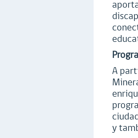
aporta
discap
conect
educat
Progr
A part
Minera
enriqu
progra
ciudad
y tamb