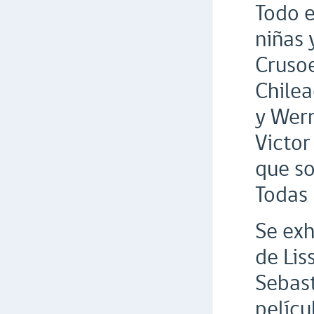
Todo e
niñas 
Crusoe
Chilea
y Wern
Victor
que so
Todas 
Se exh
de Lis
Sebast
pelícu