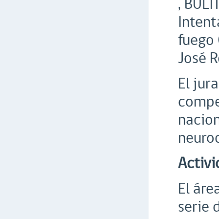
, BUL
Intent
fuego 
José R
El jur
compet
nacion
neurod
Activi
El áre
serie 