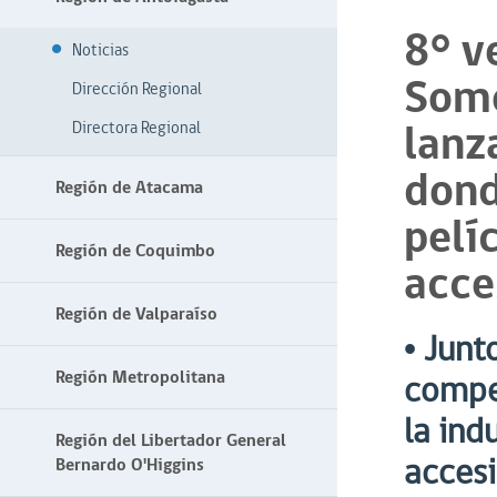
8° v
Noticias
Somo
Dirección Regional
lanz
Directora Regional
dond
Región de Atacama
pelí
Región de Coquimbo
acce
Región de Valparaíso
• Junt
Región Metropolitana
compet
la ind
Región del Libertador General
accesi
Bernardo O'Higgins