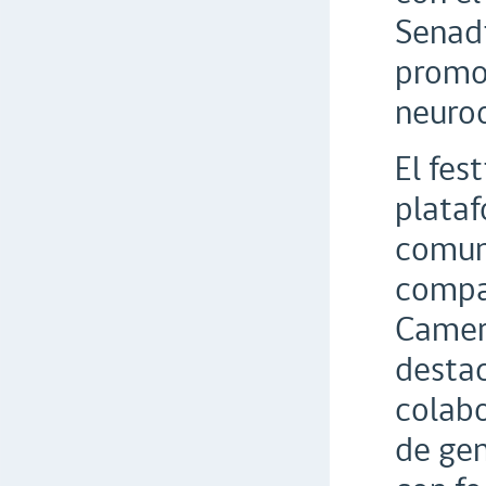
Senadi
promov
neurod
El fes
plataf
comuni
compar
Camero
destac
colab
de gen