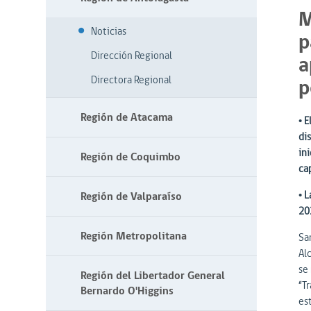
M
Noticias
p
Dirección Regional
a
Directora Regional
p
Región de Atacama
• 
di
ini
Región de Coquimbo
ca
• L
Región de Valparaíso
20
Región Metropolitana
San
Alc
se
Región del Libertador General
“T
Bernardo O'Higgins
es