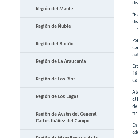
di
Región del Maule
“N
dis
Región de Ñuble
tie
Po
Región del Biobío
co
au
Región de La Araucanía
Es
18 
Región de Los Ríos
Co
A 
Región de Los Lagos
el 
de
fi
Región de Aysén del General
Carlos Ibáñez del Campo
En
ad