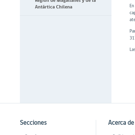
Región de Magallanes y de la
En
Antártica Chilena
ca
at
Par
31
La
Secciones
Acerca de