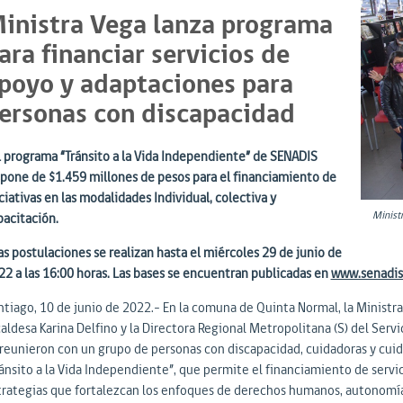
inistra Vega lanza programa
ara financiar servicios de
poyo y adaptaciones para
ersonas con discapacidad
El programa “Tránsito a la Vida Independiente” de SENADIS
spone de $1.459 millones de pesos para el financiamiento de
ciativas en las modalidades Individual, colectiva y
Minist
pacitación.
as postulaciones se realizan hasta el miércoles 29 de junio de
22 a las 16:00 horas. Las bases se encuentran publicadas en
www.senadis
tiago, 10 de junio de 2022.- En la comuna de Quinta Normal, la Ministra d
aldesa Karina Delfino y la Directora Regional Metropolitana (S) del Serv
 reunieron con un grupo de personas con discapacidad, cuidadoras y cuid
ránsito a la Vida Independiente”, que permite el financiamiento de servi
trategias que fortalezcan los enfoques de derechos humanos, autonomía 