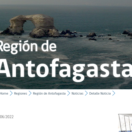
Región de
Antofagast
Home
Regiones
Región de Antofagasta
Noticias
Detalle Noticia
/06/2022