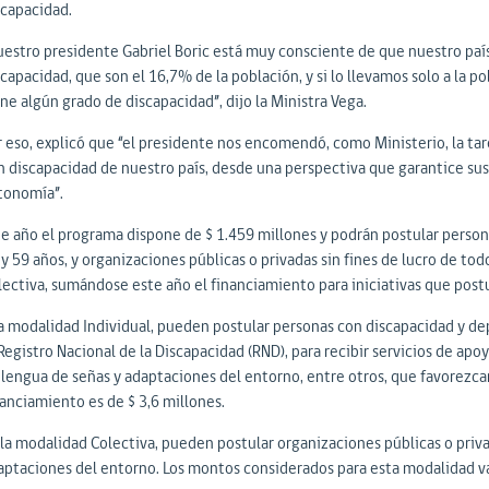
scapacidad.
uestro presidente Gabriel Boric está muy consciente de que nuestro país
capacidad, que son el 16,7% de la población, y si lo llevamos solo a la p
ne algún grado de discapacidad”, dijo la Ministra Vega.
r eso, explicó que “el presidente nos encomendó, como Ministerio, la tare
n discapacidad de nuestro país, desde una perspectiva que garantice sus 
tonomía”.
te año el programa dispone de $ 1.459 millones y podrán postular perso
y 59 años, y organizaciones públicas o privadas sin fines de lucro de tod
lectiva, sumándose este año el financiamiento para iniciativas que post
la modalidad Individual, pueden postular personas con discapacidad y dep
Registro Nacional de la Discapacidad (RND), para recibir servicios de apo
 lengua de señas y adaptaciones del entorno, entre otros, que favorezcan
nanciamiento es de $ 3,6 millones.
 la modalidad Colectiva, pueden postular organizaciones públicas o privad
aptaciones del entorno. Los montos considerados para esta modalidad van