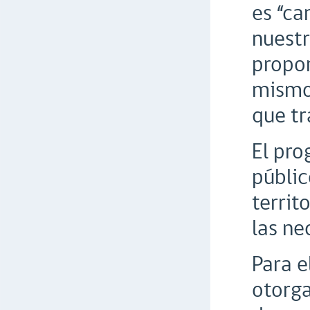
es “ca
nuestr
propon
mismo 
que tr
El pro
públic
territ
las ne
Para e
otorga