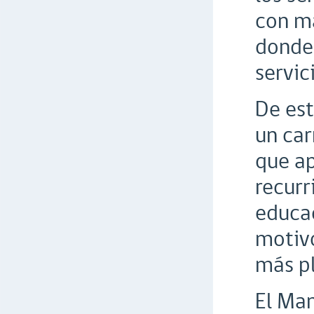
con má
donde 
servic
De est
un car
que ap
recurr
educac
motivo
más pl
El Man