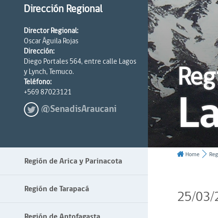
Dirección Regional
Director Regional:
Oscar Águila Rojas
Dirección:
Diego Portales 564, entre calle Lagos
Reg
y Lynch, Temuco.
Teléfono:
La
+569 87023121
@SenadisAraucani
Home
Reg
Región de Arica y Parinacota
Región de Tarapacá
25/03/
Región de Antofagasta