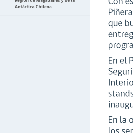
Con es
Región de Magallanes y de la
Antártica Chilena
Piñera
que bu
entreg
progra
En el 
Seguri
Interi
stands
inaugu
En la 
los se