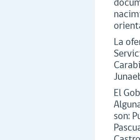
docum
nacimi
orient
La ofe
Servic
Carabi
Junae
El Gob
Alguna
son: P
Pascua
Castro