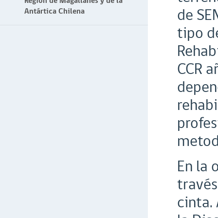
Región de Magallanes y de la
de SEN
Antártica Chilena
tipo d
Rehabi
CCR añ
depend
rehabi
profes
metodo
En la 
través
cinta.