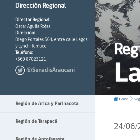
Dirección Regional
Director Regional:
Oscar Águila Rojas
Dirección:
Diego Portales 564, entre calle Lagos
Reg
y Lynch, Temuco.
Teléfono:
La
+569 87023121
@SenadisAraucani
Home
Reg
Región de Arica y Parinacota
Región de Tarapacá
24/06/
Región de Antofagasta