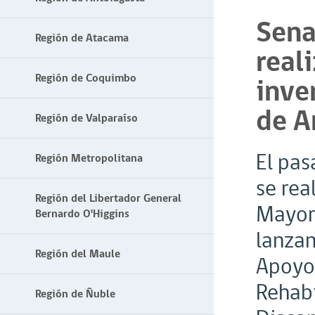
Sena
Región de Atacama
real
Región de Coquimbo
inve
de A
Región de Valparaíso
El pas
Región Metropolitana
se rea
Región del Libertador General
Mayor 
Bernardo O'Higgins
lanzam
Región del Maule
Apoyo
Rehabi
Región de Ñuble