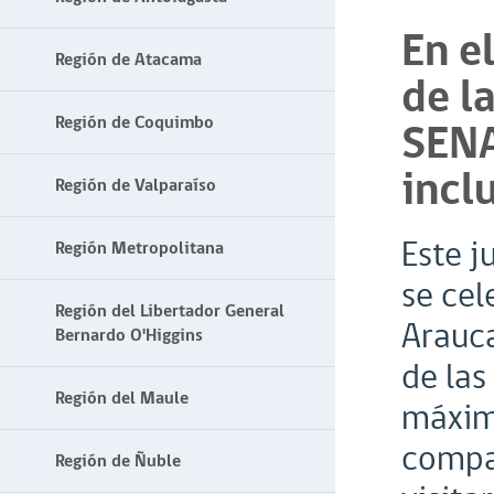
En e
Región de Atacama
de l
Región de Coquimbo
SEN
incl
Región de Valparaíso
Este j
Región Metropolitana
se cel
Región del Libertador General
Arauca
Bernardo O'Higgins
de las
Región del Maule
máxima
compañ
Región de Ñuble