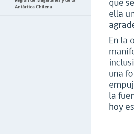
que se
Región de Magallanes y de la
Antártica Chilena
ella u
agrade
En la 
manife
inclus
una fo
empuje
la fue
hoy es