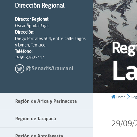
Dirección Regional
Director Regional:
Oscar Águila Rojas
Dirección:
Diego Portales 564, entre calle Lagos
Reg
y Lynch, Temuco.
Teléfono:
La
+569 87023121
@SenadisAraucani
Home
Reg
Región de Arica y Parinacota
Región de Tarapacá
29/09/
Región de Antofagasta