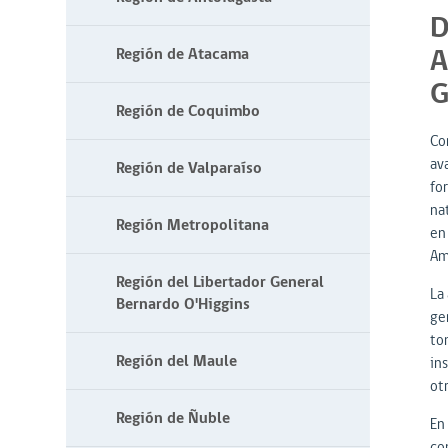
D
A
Región de Atacama
G
Región de Coquimbo
Con
av
Región de Valparaíso
for
nat
Región Metropolitana
en
Am
Región del Libertador General
La
Bernardo O'Higgins
ge
to
Región del Maule
in
ot
Región de Ñuble
En
co