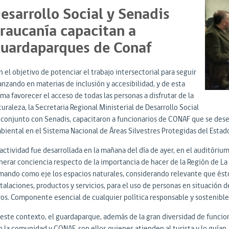
esarrollo Social y Senadis
raucanía capacitan a
uardaparques de Conaf
 el objetivo de potenciar el trabajo intersectorial para seguir
anzando en materias de inclusión y accesibilidad, y de esta
ma favorecer el acceso de todas las personas a disfrutar de la
uraleza, la Secretaria Regional Ministerial de Desarrollo Social
 conjunto con Senadis, capacitaron a funcionarios de CONAF que se d
biental en el Sistema Nacional de Áreas Silvestres Protegidas del Estad
 actividad fue desarrollada en la mañana del día de ayer, en el auditóri
nerar conciencia respecto de la importancia de hacer de la Región de La 
mando como eje los espacios naturales, considerando relevante que éstos
stalaciones, productos y servicios, para el uso de personas en situación 
ros. Componente esencial de cualquier política responsable y sostenible
 este contexto, el guardaparque, además de la gran diversidad de funci
n la comunidad y CONAF, son ellos quienes atienden al turista y lo guían