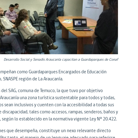
Desarrollo Social y Senadis Araucanía capacitan a Guardaparques de Conaf
esempeñan como Guardaparques Encargados de Educación
o, SNASPE región de La Araucanía.
um del SAG, comuna de Temuco, la que tuvo por objetivo
Araucanía una zona turística sustentable para todos y todas,
 sean inclusivos y cuenten con la accesibilidad a todas sus
de discapacidad, tales como accesos, rampas, senderos, baños y
, según lo establecido en la normativa vigente Ley Nº 20.422.
ones que desempeña, constituye un nexo relevante directo
. Por tanto, el manejo de un lenguaje adecuado para referirse