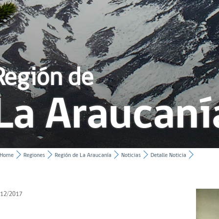
Región de
La Araucaní
Home
Regiones
Región de La Araucanía
Noticias
Detalle Noticia
/12/2017