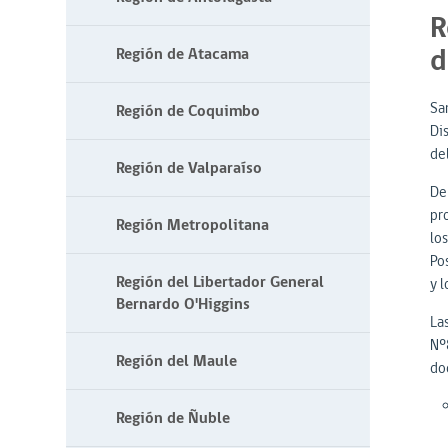
R
d
Región de Atacama
Sa
Región de Coquimbo
Di
de
Región de Valparaíso
De
pro
Región Metropolitana
los
Po
Región del Libertador General
y l
Bernardo O'Higgins
La
Nº
Región del Maule
do
Región de Ñuble