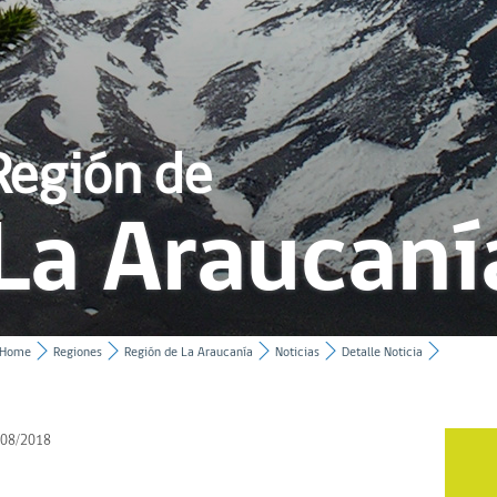
Región de
La Araucaní
Home
Regiones
Región de La Araucanía
Noticias
Detalle Noticia
/08/2018