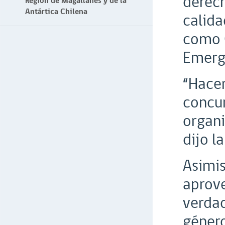
derech
Región de Magallanes y de la
Antártica Chilena
calida
como C
Emerge
“Hacem
concur
organi
dijo l
Asimis
aprove
verdad
género