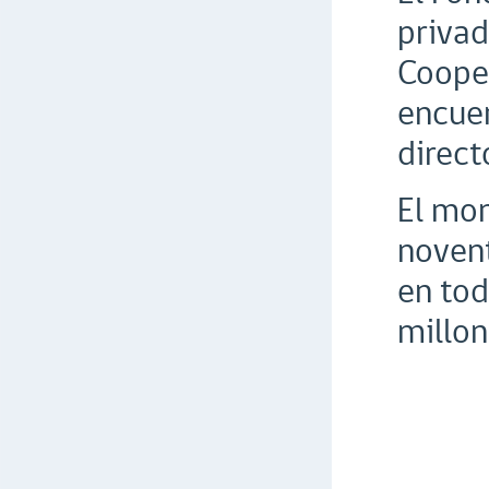
privad
Cooper
encuen
direct
El mon
novent
en tod
millon