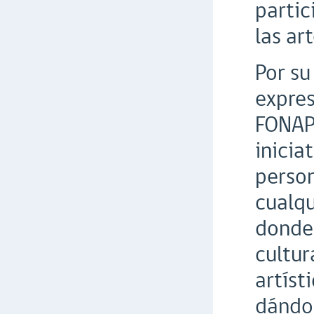
partic
las art
Por su
expres
FONAPI
inicia
person
cualqu
donde 
cultur
artíst
dándol