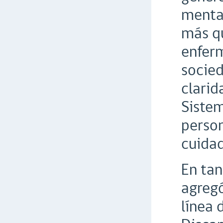
menta
más qu
enfer
socied
clarid
Sistem
person
cuidad
En tan
agregó
línea 