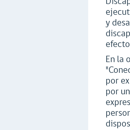
Discap
ejecut
y desa
discap
efecto
En la 
"Conec
por ex
por un
expres
person
dispos