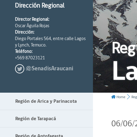
Dirección Regional
Director Regional:
Oscar Águila Rojas
Dirección:
Diego Portales 564, entre calle Lagos
Reg
y Lynch, Temuco.
Teléfono:
La
+569 87023121
@SenadisAraucani
Home
Reg
Región de Arica y Parinacota
Región de Tarapacá
06/06/
Región de Antofagasta