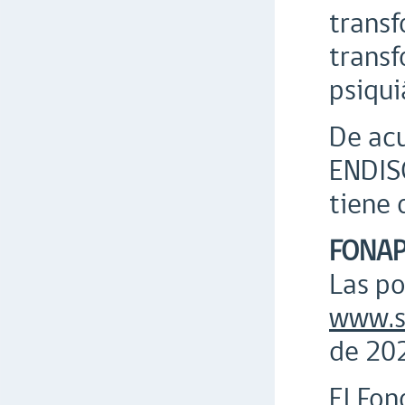
transf
transf
psiqui
De acu
ENDISC
tiene 
FONAP
Las po
www.s
de 202
El Fon