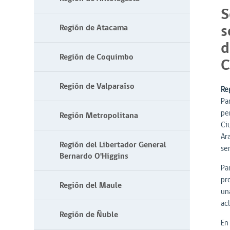
S
s
Región de Atacama
d
Región de Coquimbo
C
Región de Valparaíso
Reg
Pa
pe
Región Metropolitana
Ci
Ara
Región del Libertador General
se
Bernardo O'Higgins
Par
pr
Región del Maule
un
ac
Región de Ñuble
En