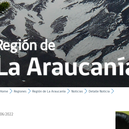
Región de
La Araucaní
Home
Regiones
Región de La Araucanía
Noticias
Detalle Noticia
/06/2022