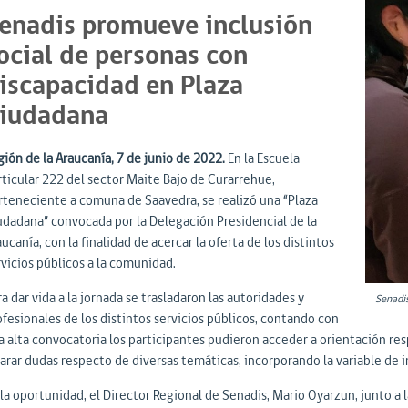
enadis promueve inclusión
ocial de personas con
iscapacidad en Plaza
iudadana
ión de la Araucanía, 7 de junio de 2022.
En la Escuela
rticular 222 del sector Maite Bajo de Curarrehue,
rteneciente a comuna de Saavedra, se realizó una “Plaza
udadana” convocada por la Delegación Presidencial de la
ucanía, con la finalidad de acercar la oferta de los distintos
rvicios públicos a la comunidad.
a dar vida a la jornada se trasladaron las autoridades y
Senadis
ofesionales de los distintos servicios públicos, contando con
a alta convocatoria los participantes pudieron acceder a orientación res
larar dudas respecto de diversas temáticas, incorporando la variable de 
 la oportunidad, el Director Regional de Senadis, Mario Oyarzun, junto a