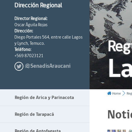
Dirección Regional
Director Regional:
Oscar Águila Rojas
Dirección:
Diego Portales 564, entre calle Lagos
Reg
y Lynch, Temuco.
Teléfono:
La
+569 87023121
@SenadisAraucani
Home
Reg
Región de Arica y Parinacota
Noti
Región de Tarapacá
Región de Antofagasta