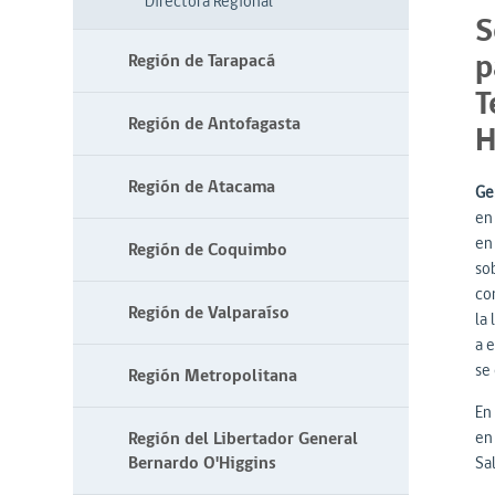
Directora Regional
S
p
Región de Tarapacá
T
Región de Antofagasta
H
Región de Atacama
Ge
en
en
Región de Coquimbo
so
co
Región de Valparaíso
la
a e
se 
Región Metropolitana
En
Región del Libertador General
en 
Bernardo O'Higgins
Sal