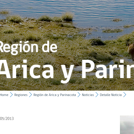
Región de
Arica y Par
Home
Regiones
Región de Arica y Parinacota
Noticias
Detalle Noticia
/05/2013