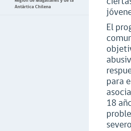
cierta
Región de Magallanes y de la
Antártica Chilena
jóvene
El pro
comuni
objeti
abusiv
respue
para e
asocia
18 año
probl
severo