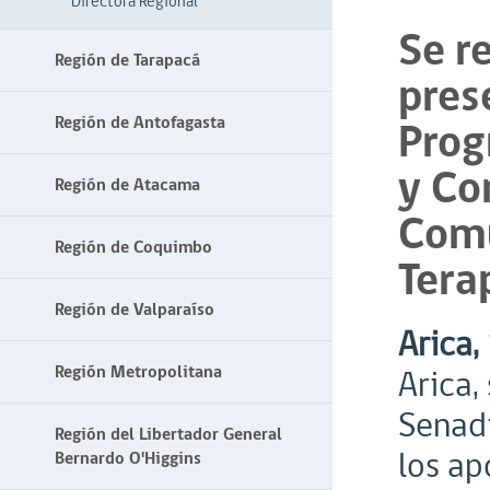
Directora Regional
Se r
Región de Tarapacá
pres
Región de Antofagasta
Prog
y Co
Región de Atacama
Com
Región de Coquimbo
Tera
Región de Valparaíso
Arica,
Región Metropolitana
Arica,
Senadi
Región del Libertador General
los ap
Bernardo O'Higgins