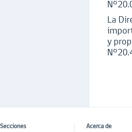
N°20.
La Dir
import
y prop
N°20.4
Secciones
Acerca de